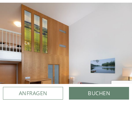
ANFRAGEN
BUCHEN
3-4
ab 160€ p.P.
46 qm²