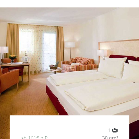
1
ab 161€ p.P.
30 qm²