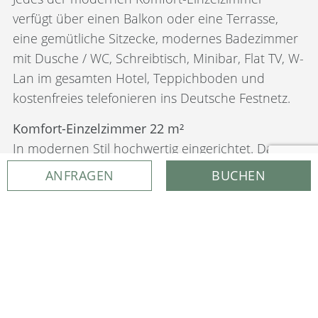
verfügt über einen Balkon oder eine Terrasse,
eine gemütliche Sitzecke, modernes Badezimmer
mit Dusche / WC, Schreibtisch, Minibar, Flat TV, W-
Lan im gesamten Hotel, Teppichboden und
kostenfreies telefonieren ins Deutsche Festnetz.
Komfort-Einzelzimmer 22 m²
In modernen Stil hochwertig eingerichtet. Das
Zimmer verfügt über einen Südwest-Balkon mit
ANFRAGEN
BUCHEN
Blick ins Rottal.
ab € 145,- pro Person/Übernachtung
Komfort-Einzelzimmer 30 m²
In modernem Stil hochwertig eingerichtet. Das
Zimmer verfügt über einen Balkon mit Blick ins
Rottal.
ab € 161,- pro Person/Übernachtung