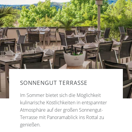
SONNENGUT TERRASSE
Im Sommer bietet sich die Möglichkeit
kulinarische Köstlichkeiten in entspannter
Atmosphäre auf der großen Sonnengut-
Terrasse mit Panoramablick ins Rottal zu
genießen.