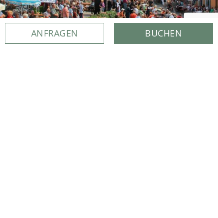
ANFRAGEN
BUCHEN
BAD BIRNBACH ERLEBEN
Der Kurort Bad Birnbach liegt in
Niederbayern im Südosten Bayerns,
wunderschön eingebettet in die malerische
Landschaft des Rottals. Zwischen Donau,
Rott und Inn befindet sich Bad Birnbach
nicht weit von Landshut.
ENTDECKEN