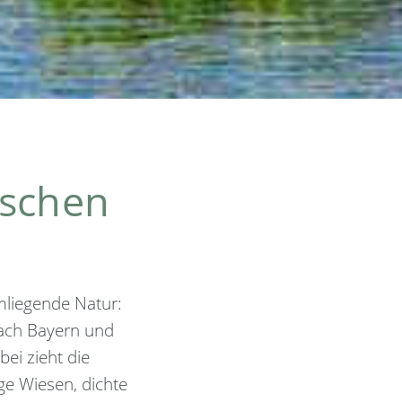
ischen
mliegende Natur:
ach Bayern und
ei zieht die
ge Wiesen, dichte