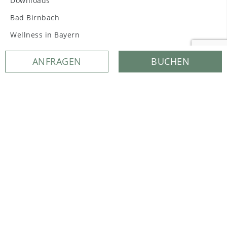
Downloads
Bad Birnbach
Wellness in Bayern
Wellnessangebote in Bayern
ANFRAGEN
BUCHEN
Golf in Bayern
Magazin
Melden Sie sich zu unserem Newsletter an und bleiben Sie
auf dem Laufenden.
NEWSLETTER ANMELDUNG
UNSERE PARTNER