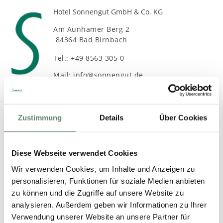
Hotel Sonnengut GmbH & Co. KG
Am Aunhamer Berg 2
84364 Bad Birnbach
Tel.: +49 8563 305 0
Mail: info@sonnengut.de
Zustimmung
Details
Über Cookies
Service
Kontakt
Diese Webseite verwendet Cookies
Pauschalreiserichtlinie
Wir verwenden Cookies, um Inhalte und Anzeigen zu
Jobs im Sonnengut
personalisieren, Funktionen für soziale Medien anbieten
Presse
zu können und die Zugriffe auf unsere Website zu
Downloads
analysieren. Außerdem geben wir Informationen zu Ihrer
Verwendung unserer Website an unsere Partner für
Bad Birnbach