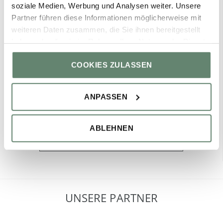
soziale Medien, Werbung und Analysen weiter. Unsere
Wellness in Bayern
Partner führen diese Informationen möglicherweise mit
weiteren Daten zusammen, die Sie ihnen bereitgestellt
Wellnessangebote in Bayern
haben oder die sie im Rahmen Ihrer Nutzung der Dienste
Golf in Bayern
gesammelt haben.
COOKIES ZULASSEN
Magazin
ANPASSEN
Melden Sie sich zu unserem Newsletter an und bleiben Sie
auf dem Laufenden.
ABLEHNEN
NEWSLETTER ANMELDUNG
UNSERE PARTNER