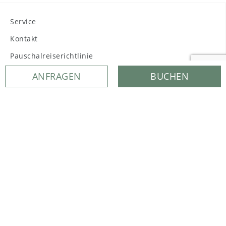
Service
Kontakt
Pauschalreiserichtlinie
Jobs im Sonnengut
ANFRAGEN
BUCHEN
Presse
Downloads
Bad Birnbach
Wellness in Bayern
Wellnessangebote in Bayern
Golf in Bayern
Magazin