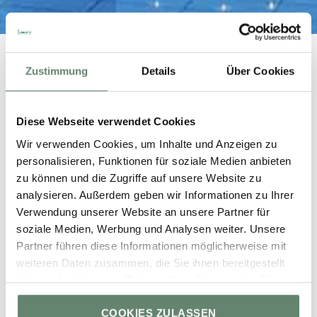
Zustimmung
Details
Über Cookies
Terminanfrage
Diese Webseite verwendet Cookies
Wir werden Ihre Terminanfrage schnellstmöglich
Wir verwenden Cookies, um Inhalte und Anzeigen zu
bearbeiten. Sie erhalten dann umgehend eine
personalisieren, Funktionen für soziale Medien anbieten
Bestätigung per E-Mail.
zu können und die Zugriffe auf unsere Website zu
analysieren. Außerdem geben wir Informationen zu Ihrer
Verwendung unserer Website an unsere Partner für
Anrede*
soziale Medien, Werbung und Analysen weiter. Unsere
Partner führen diese Informationen möglicherweise mit
weiteren Daten zusammen, die Sie ihnen bereitgestellt
Vorname*
haben oder die sie im Rahmen Ihrer Nutzung der Dienste
gesammelt haben.
COOKIES ZULASSEN